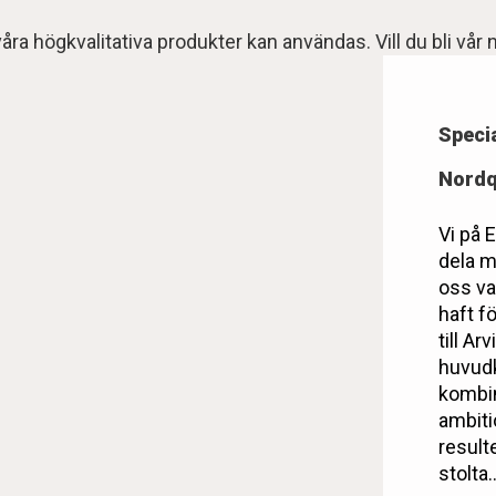
åra högkvalitativa produkter kan användas. Vill du bli vå
Specia
Nordq
Vi på 
dela m
oss va
haft f
till A
huvudk
kombin
ambiti
result
stolta