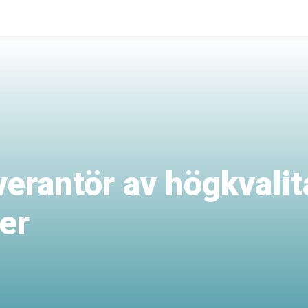
verantör av högkvalit
er