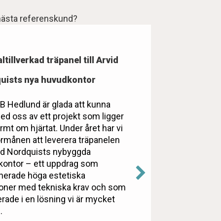
r nästa referenskund?
ltillverkad träpanel till Arvid
uists nya huvudkontor
EB Hedlund är glada att kunna
ed oss av ett projekt som ligger
rmt om hjärtat. Under året har vi
örmånen att leverera träpanelen
rvid Nordquists nybyggda
ontor – ett uppdrag som
erade höga estetiska
oner med tekniska krav och som
erade i en lösning vi är mycket
…