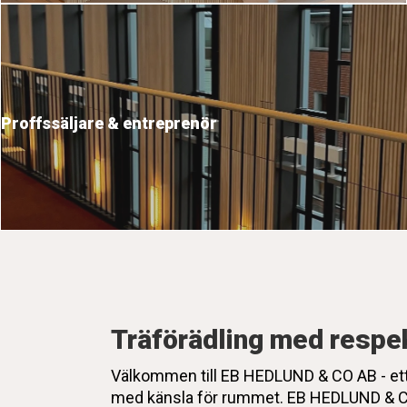
Proffssäljare & entreprenör
Träförädling med respek
Välkommen till EB HEDLUND & CO AB - ett t
med känsla för rummet. EB HEDLUND & CO A