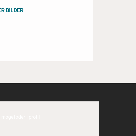
about Specialtillverkad träpanel till Arvid 
ER BILDER